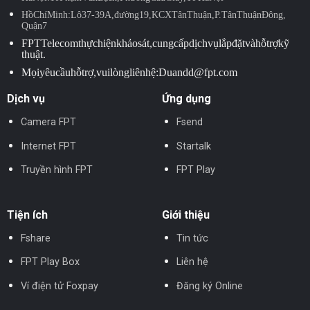
Hồ Chí Minh: Lô 37-39A, đường 19, KCX Tân Thuận, P. Tân Thuận Đông,
Quận 7
FPT Telecom thực hiện khảo sát, cung cấp dịch vụ lắp đặt và hỗ trợ kỹ
thuật.
Mọi yêu cầu hỗ trợ, vui lòng liên hệ: Duandd@fpt.com
Dịch vụ
Ứng dụng
Camera FPT
Fsend
Internet FPT
Startalk
Truyền hình FPT
FPT Play
Tiện ích
Giới thiệu
Fshare
Tin tức
FPT Play Box
Liên hệ
Ví điện tử Foxpay
Đăng ký Online