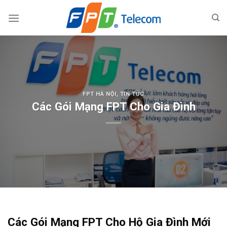
Skip
to
content
FPT HÀ NỘI
,
TIN TỨC
Các Gói Mạng FPT Cho Gia Đình
Các Gói Mạng FPT Cho Hộ Gia Đình Mới