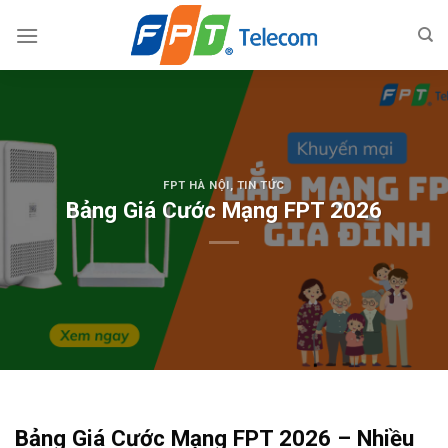
Skip
to
content
FPT HÀ NỘI
,
TIN TỨC
Bảng Giá Cước Mạng FPT 2026
Bảng Giá Cước Mạng FPT 2026 – Nhiều