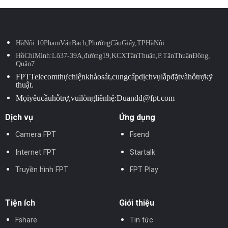
Hà Nội: 10 Phạm Văn Bạch, Phường Cầu Giấy, TP Hà Nội
Hồ Chí Minh: Lô 37-39A, đường 19, KCX Tân Thuận, P. Tân Thuận Đông,
Quận 7
FPT Telecom thực hiện khảo sát, cung cấp dịch vụ lắp đặt và hỗ trợ kỹ
thuật.
Mọi yêu cầu hỗ trợ, vui lòng liên hệ: Duandd@fpt.com
Dịch vụ
Ứng dụng
Camera FPT
Fsend
Internet FPT
Startalk
Truyền hình FPT
FPT Play
Tiện ích
Giới thiệu
Fshare
Tin tức