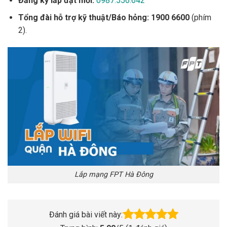
Đăng ký lắp đặt mới:
0987.556.642
Tổng đài hỗ trợ kỹ thuật/Báo hỏng:
1900 6600
(phím
2).
Lắp mạng FPT Hà Đông
Đánh giá bài viết này: