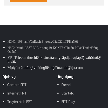
Hà Nội: 10 Phạm Văn Bạch, Phường Cầu Giấy, TP Hà Nội
Hồ Chí Minh: Lô 37-39A, đường 19, KCX Tân Thuận, P. Tân Thuận Đông,
Quận 7
FPT Telecom thực hiện khảo sát, cung cấp dịch vụ lắp đặt và hỗ trợ kỹ
thuật.
Mọi yêu cầu hỗ trợ, vui lòng liên hệ: Duandd@fpt.com
Dịch vụ
Ứng dụng
Camera FPT
Fsend
Internet FPT
Startalk
Truyền hình FPT
FPT Play