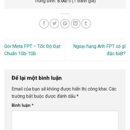
Trung bình:
5.00
/5 (
1
đánh giá)
Gói Meta FPT – Tốc Độ Đạt
Ngoại hạng Anh FPT có gì
Chuẩn 1Gb-1Gb
đặc biệt?
Để lại một bình luận
Email của bạn sẽ không được hiển thị công khai.
Các
trường bắt buộc được đánh dấu
*
Bình luận
*