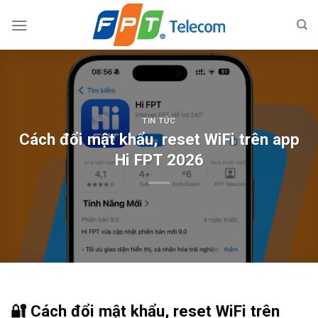
Skip
to
content
TIN TỨC
Cách đổi mật khẩu, reset WiFi trên app
Hi FPT 2026
🔐 Cách đổi mật khẩu, reset WiFi trên