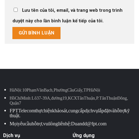
Lưu tên của tôi, email, và trang web trong trình
duyệt này cho lần bình luận kế tiếp của tôi.
Hà Nội: 10 Phạm Văn Bạch, Phường Cầu Giấy, TP Hà Nội
Hồ Chí Minh: Lô 37-39A, đường 19, KCX Tân Thuận, P. Tân Thuận Đông,
Quận 7
FPT Telecom thực hiện khảo sát, cung cấp dịch vụ lắp đặt và hỗ trợ kỹ
thuật.
Mọi yêu cầu hỗ trợ, vui lòng liên hệ: Duandd@fpt.com
Dịch vụ
Ứng dụng