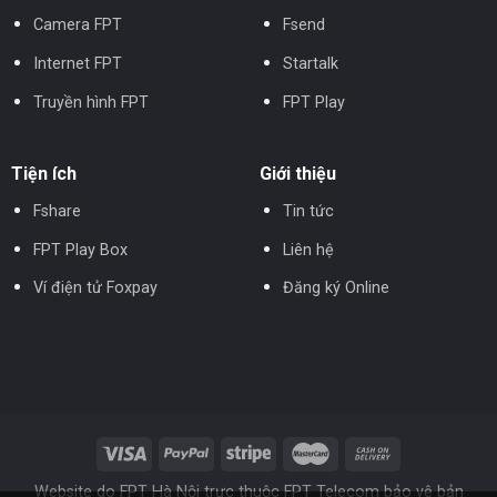
Camera FPT
Fsend
Internet FPT
Startalk
Truyền hình FPT
FPT Play
Tiện ích
Giới thiệu
Fshare
Tin tức
FPT Play Box
Liên hệ
Ví điện tử Foxpay
Đăng ký Online
Website do FPT Hà Nội trực thuộc FPT Telecom bảo vệ bản