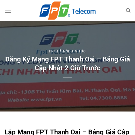
Skip
to
content
FPT HÀ NỘI
,
TIN TỨC
Đăng Ký Mạng FPT Thanh Oai – Bảng Giá
Cập Nhật 2 Giờ Trước
Lắp Mạng FPT Thanh Oai – Bảng Giá Cập