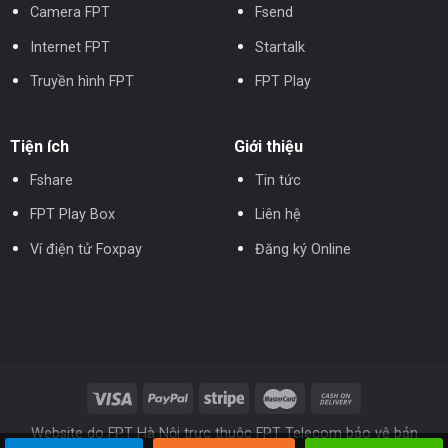
Camera FPT
Fsend
Internet FPT
Startalk
Truyền hình FPT
FPT Play
Tiện ích
Giới thiệu
Fshare
Tin tức
FPT Play Box
Liên hệ
Ví điện tử Foxpay
Đăng ký Online
Website do FPT Hà Nội trực thuộc FPT Telecom bảo vệ bản