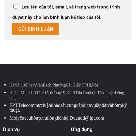
Lưu tên của tôi, email, và trang web trong trình
duyệt này cho lần bình luận kế tiếp của tôi.
Hà Nội: 10 Phạm Văn Bạch, Phường Cầu Giấy, TP Hà Nội
Hồ Chí Minh: Lô 37-39A, đường 19, KCX Tân Thuận, P. Tân Thuận Đông,
Quận 7
FPT Telecom thực hiện khảo sát, cung cấp dịch vụ lắp đặt và hỗ trợ kỹ
thuật.
Mọi yêu cầu hỗ trợ, vui lòng liên hệ: Duandd@fpt.com
Dịch vụ
Ứng dụng